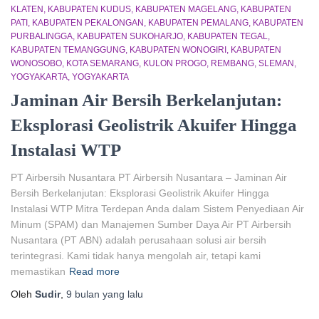
KLATEN
KABUPATEN KUDUS
KABUPATEN MAGELANG
KABUPATEN
PATI
KABUPATEN PEKALONGAN
KABUPATEN PEMALANG
KABUPATEN
PURBALINGGA
KABUPATEN SUKOHARJO
KABUPATEN TEGAL
KABUPATEN TEMANGGUNG
KABUPATEN WONOGIRI
KABUPATEN
WONOSOBO
KOTA SEMARANG
KULON PROGO
REMBANG
SLEMAN
YOGYAKARTA
YOGYAKARTA
Jaminan Air Bersih Berkelanjutan:
Eksplorasi Geolistrik Akuifer Hingga
Instalasi WTP
PT Airbersih Nusantara PT Airbersih Nusantara – Jaminan Air
Bersih Berkelanjutan: Eksplorasi Geolistrik Akuifer Hingga
Instalasi WTP Mitra Terdepan Anda dalam Sistem Penyediaan Air
Minum (SPAM) dan Manajemen Sumber Daya Air PT Airbersih
Nusantara (PT ABN) adalah perusahaan solusi air bersih
terintegrasi. Kami tidak hanya mengolah air, tetapi kami
memastikan
Read more
Oleh
Sudir
,
9 bulan
yang lalu