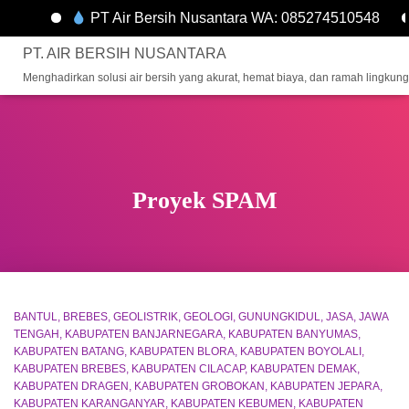
PT Air Bersih Nusantara WA: 085274510548
PT. AIR BERSIH NUSANTARA
Menghadirkan solusi air bersih yang akurat, hemat biaya, dan ramah lingkun
Proyek SPAM
BANTUL
BREBES
GEOLISTRIK
GEOLOGI
GUNUNGKIDUL
JASA
JAWA
TENGAH
KABUPATEN BANJARNEGARA
KABUPATEN BANYUMAS
KABUPATEN BATANG
KABUPATEN BLORA
KABUPATEN BOYOLALI
KABUPATEN BREBES
KABUPATEN CILACAP
KABUPATEN DEMAK
KABUPATEN DRAGEN
KABUPATEN GROBOKAN
KABUPATEN JEPARA
KABUPATEN KARANGANYAR
KABUPATEN KEBUMEN
KABUPATEN