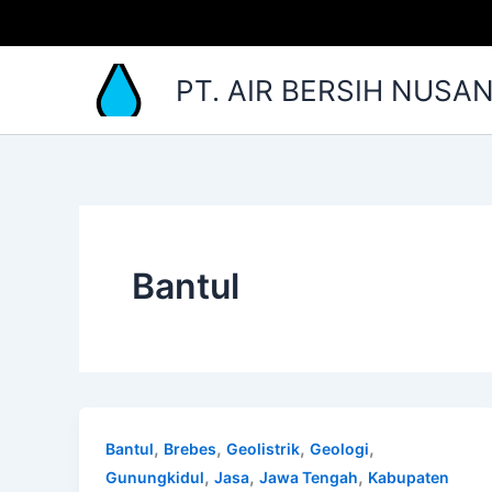
Lewati
ke
konten
PT. AIR BERSIH NUSA
Bantul
,
,
,
,
Bantul
Brebes
Geolistrik
Geologi
,
,
,
Gunungkidul
Jasa
Jawa Tengah
Kabupaten