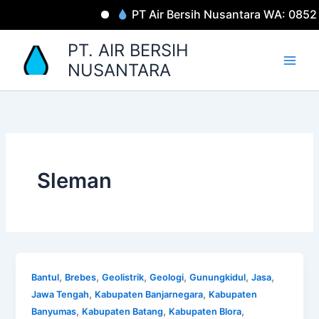
Lewati
PT Air Bersih Nusantara WA: 0852
ke
konten
PT. AIR BERSIH
NUSANTARA
Sleman
,
,
,
,
,
,
Bantul
Brebes
Geolistrik
Geologi
Gunungkidul
Jasa
,
,
Jawa Tengah
Kabupaten Banjarnegara
Kabupaten
,
,
,
Banyumas
Kabupaten Batang
Kabupaten Blora