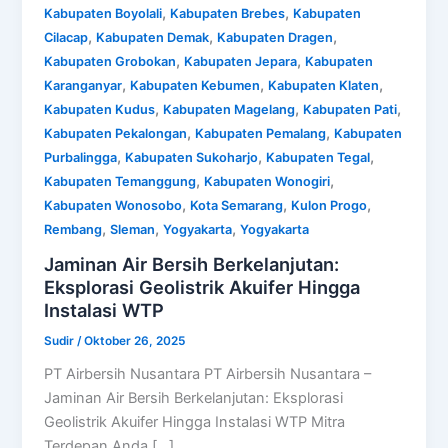
,
,
Kabupaten Boyolali
Kabupaten Brebes
Kabupaten
,
,
,
Cilacap
Kabupaten Demak
Kabupaten Dragen
,
,
Kabupaten Grobokan
Kabupaten Jepara
Kabupaten
,
,
,
Karanganyar
Kabupaten Kebumen
Kabupaten Klaten
,
,
,
Kabupaten Kudus
Kabupaten Magelang
Kabupaten Pati
,
,
Kabupaten Pekalongan
Kabupaten Pemalang
Kabupaten
,
,
,
Purbalingga
Kabupaten Sukoharjo
Kabupaten Tegal
,
,
Kabupaten Temanggung
Kabupaten Wonogiri
,
,
,
Kabupaten Wonosobo
Kota Semarang
Kulon Progo
,
,
,
Rembang
Sleman
Yogyakarta
Yogyakarta
Jaminan Air Bersih Berkelanjutan:
Eksplorasi Geolistrik Akuifer Hingga
Instalasi WTP
Sudir
/
Oktober 26, 2025
PT Airbersih Nusantara PT Airbersih Nusantara –
Jaminan Air Bersih Berkelanjutan: Eksplorasi
Geolistrik Akuifer Hingga Instalasi WTP Mitra
Terdepan Anda […]