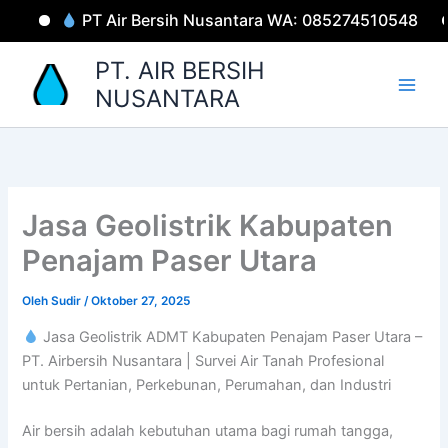
Lewati
PT Air Bersih Nusantara WA: 085274510548
W
ke
konten
PT. AIR BERSIH
NUSANTARA
Jasa Geolistrik Kabupaten
Penajam Paser Utara
Oleh
Sudir
/
Oktober 27, 2025
Jasa Geolistrik ADMT Kabupaten Penajam Paser Utara –
PT. Airbersih Nusantara | Survei Air Tanah Profesional
untuk Pertanian, Perkebunan, Perumahan, dan Industri
Air bersih adalah kebutuhan utama bagi rumah tangga,