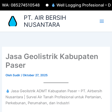
Lewati
: 085274510548
Well Logging Profesional – Data Ak
ke
konten
PT. AIR BERSIH
NUSANTARA
Jasa Geolistrik Kabupaten
Paser
Oleh
Sudir
/
Oktober 27, 2025
Jasa Geolistrik ADMT Kabupaten Paser – PT. Airbersih
Nusantara | Survei Air Tanah Profesional untuk Pertanian,
Perkebunan, Perumahan, dan Industri