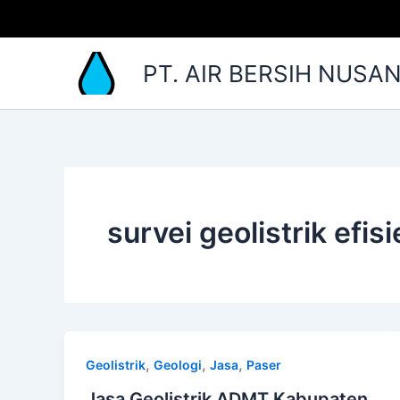
Lewati
ke
konten
PT. AIR BERSIH NUSA
survei geolistrik efis
,
,
,
Geolistrik
Geologi
Jasa
Paser
Jasa Geolistrik ADMT Kabupaten