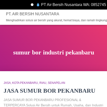
PT Air Bersih Nusantara WA: 08527451
PT. AIR BERSIH NUSANTARA
Menghadirkan solusi air bersih yang akurat, hemat biaya, dan ramah lingkun
sumur bor industri pekanbaru
JASA
KOTA PEKANBARU
RIAU
SENAPELAN
JASA SUMUR BOR PEKANBARU
JASA SUMUR BOR PEKANBARU PROFESIONAL &
TERPERCAYA Solusi Air Bersih untuk Rumah, Usaha, dan Industri