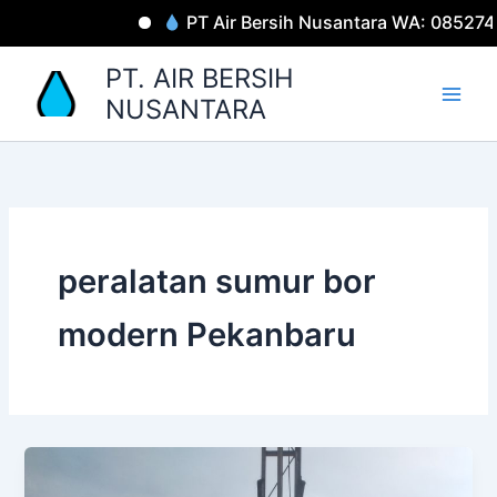
Lewati
PT Air Bersih Nusantara WA: 0852745
ke
konten
PT. AIR BERSIH
NUSANTARA
peralatan sumur bor
modern Pekanbaru