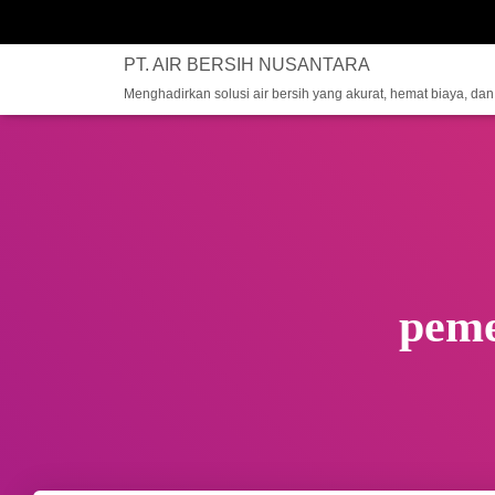
PT. AIR BERSIH NUSANTARA
Menghadirkan solusi air bersih yang akurat, hemat biaya, da
peme