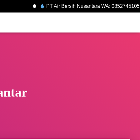
PT Air Bersih Nusantara WA: 085274510548
antar