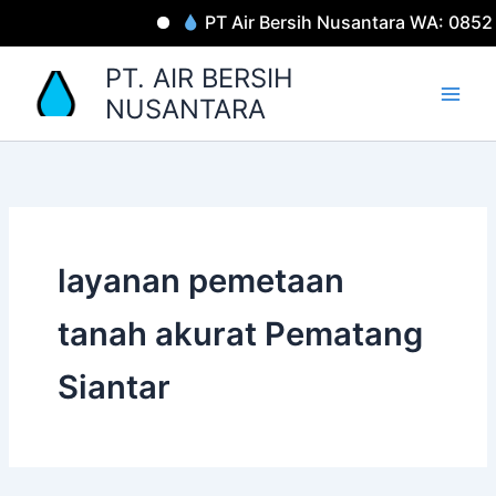
Lewati
PT Air Bersih Nusantara WA: 085
ke
konten
PT. AIR BERSIH
NUSANTARA
layanan pemetaan
tanah akurat Pematang
Siantar