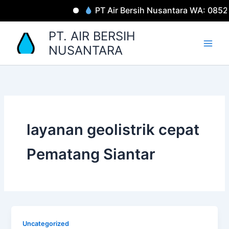
Lewati
PT Air Bersih Nusantara WA: 085
ke
konten
PT. AIR BERSIH
NUSANTARA
layanan geolistrik cepat
Pematang Siantar
Uncategorized