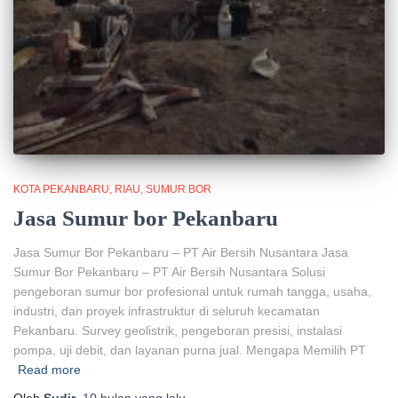
KOTA PEKANBARU
RIAU
SUMUR BOR
Jasa Sumur bor Pekanbaru
Jasa Sumur Bor Pekanbaru – PT Air Bersih Nusantara Jasa
Sumur Bor Pekanbaru – PT Air Bersih Nusantara Solusi
pengeboran sumur bor profesional untuk rumah tangga, usaha,
industri, dan proyek infrastruktur di seluruh kecamatan
Pekanbaru. Survey geolistrik, pengeboran presisi, instalasi
pompa, uji debit, dan layanan purna jual. Mengapa Memilih PT
Read more