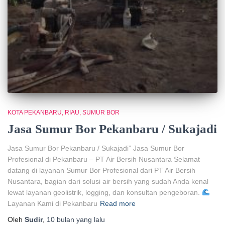
KOTA PEKANBARU
RIAU
SUMUR BOR
Jasa Sumur Bor Pekanbaru / Sukajadi
Jasa Sumur Bor Pekanbaru / Sukajadi” Jasa Sumur Bor
Profesional di Pekanbaru – PT Air Bersih Nusantara Selamat
datang di layanan Sumur Bor Profesional dari PT Air Bersih
Nusantara, bagian dari solusi air bersih yang sudah Anda kenal
lewat layanan geolistrik, logging, dan konsultan pengeboran.
Layanan Kami di Pekanbaru
Read more
Oleh
Sudir
,
10 bulan
yang lalu