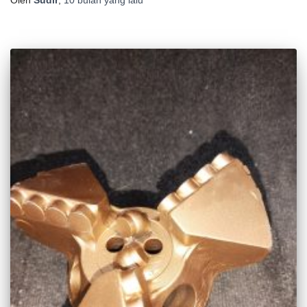
Oleh
Sudir
,
10 bulan
yang lalu