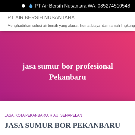
PT Air Bersih Nusantara WA: 085274510548
PT. AIR BERSIH NUSANTARA
Menghadirkan solusi air bersih yang akurat, hemat biaya, dan ramah lingkun
jasa sumur bor profesional
Pekanbaru
JASA
KOTA PEKANBARU
RIAU
SENAPELAN
JASA SUMUR BOR PEKANBARU