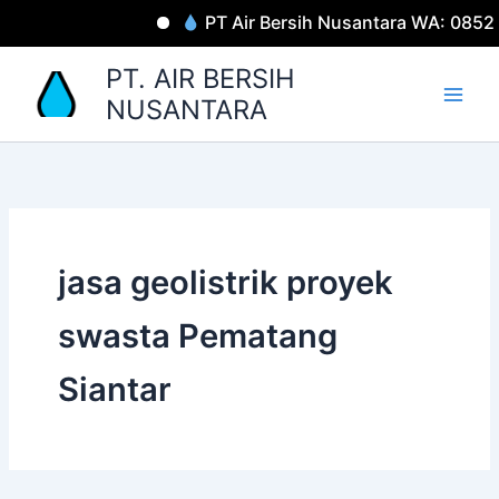
Lewati
PT Air Bersih Nusantara WA: 085
ke
konten
PT. AIR BERSIH
NUSANTARA
jasa geolistrik proyek
swasta Pematang
Siantar