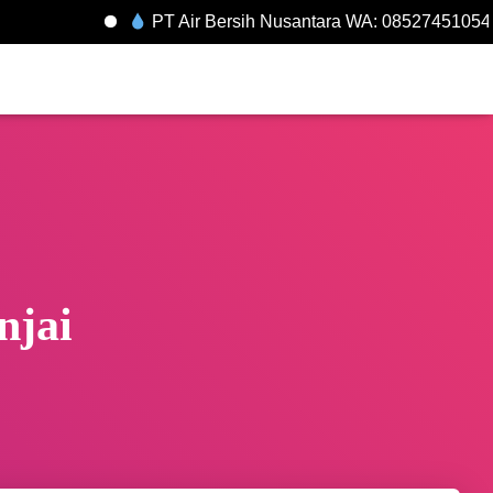
PT Air Bersih Nusantara WA: 085274510548
njai