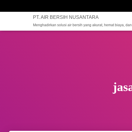
PT. AIR BERSIH NUSANTARA
Menghadirkan solusi air bersih yang akurat, hemat biaya, da
jas