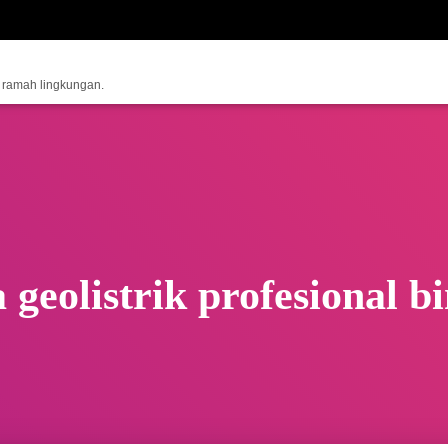
n ramah lingkungan.
a geolistrik profesional bi