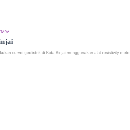
UTARA
injai
kan survei geolistrik di Kota Binjai menggunakan alat resistivity meter