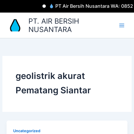
Lewati
PT Air Bersih Nusantara WA: 085
ke
konten
PT. AIR BERSIH
NUSANTARA
geolistrik akurat
Pematang Siantar
Uncategorized