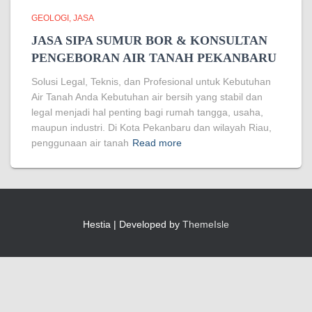
GEOLOGI
JASA
JASA SIPA SUMUR BOR & KONSULTAN
PENGEBORAN AIR TANAH PEKANBARU
Solusi Legal, Teknis, dan Profesional untuk Kebutuhan
Air Tanah Anda Kebutuhan air bersih yang stabil dan
legal menjadi hal penting bagi rumah tangga, usaha,
maupun industri. Di Kota Pekanbaru dan wilayah Riau,
penggunaan air tanah
Read more
Hestia | Developed by
ThemeIsle