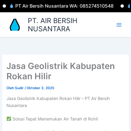
Lewati
PT Air Bersih Nusantara WA: 085274510548
Wel
ke
konten
PT. AIR BERSIH
NUSANTARA
Jasa Geolistrik Kabupaten
Rokan Hilir
Oleh
Sudir
/
Oktober 3, 2025
Jasa Geolistrik Kabupaten Rokan Hilir – PT Air Bersih
Nusantara
Solusi Tepat Menemukan Air Tanah di Rohil