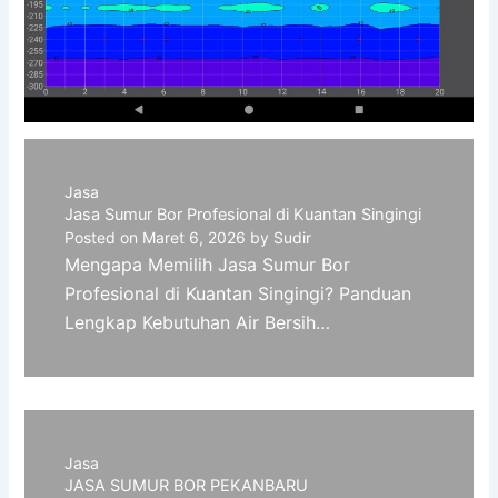
Jasa
Jasa Sumur Bor Profesional di Kuantan Singingi
Posted on
Maret 6, 2026
by
Sudir
Mengapa Memilih Jasa Sumur Bor
Profesional di Kuantan Singingi? Panduan
Lengkap Kebutuhan Air Bersih…
Jasa
JASA SUMUR BOR PEKANBARU