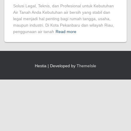
Solusi Legal, Teknis, dan Profesional untuk Kebutuhan
Air Tanah Anda Kebutuhan air bersih yang stabil dan
legal menjadi hal penting bagi rumah tangga, usaha,
maupun industri. Di Kota Pekanbaru dan wilayah Riau,
penggunaan air tanah
Read more
Hestia | Developed by
ThemeIsle