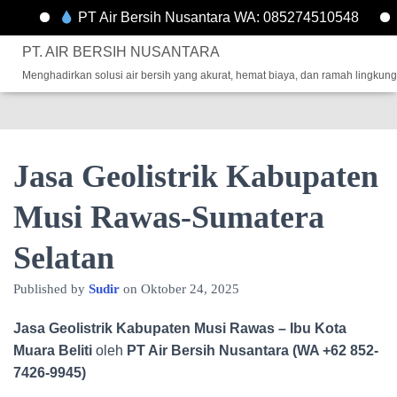
PT Air Bersih Nusantara WA: 085274510548
Well
PT. AIR BERSIH NUSANTARA
Menghadirkan solusi air bersih yang akurat, hemat biaya, dan ramah lingkun
Jasa Geolistrik Kabupaten
Musi Rawas-Sumatera
Selatan
Published by
Sudir
on
Oktober 24, 2025
Jasa Geolistrik Kabupaten Musi Rawas – Ibu Kota
Muara Beliti
oleh
PT Air Bersih Nusantara (WA +62 852-
7426-9945)