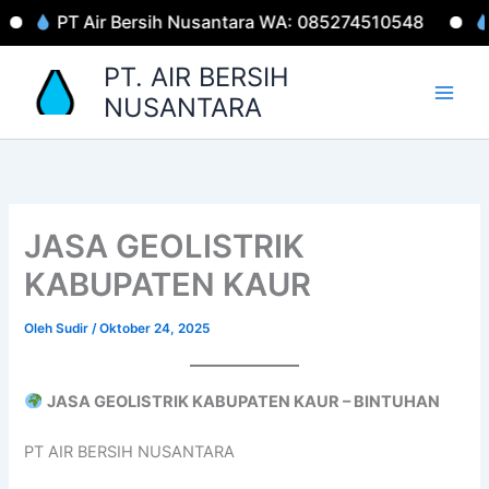
Lewati
PT Air Bersih Nusantara WA: 085274510548
Well 
ke
konten
PT. AIR BERSIH
NUSANTARA
JASA GEOLISTRIK
KABUPATEN KAUR
Oleh
Sudir
/
Oktober 24, 2025
JASA GEOLISTRIK KABUPATEN KAUR – BINTUHAN
PT AIR BERSIH NUSANTARA