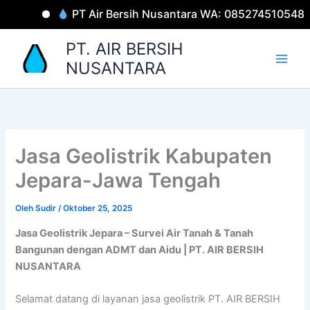
Lewati
PT Air Bersih Nusantara WA: 085274510548
ke
konten
PT. AIR BERSIH
NUSANTARA
Jasa Geolistrik Kabupaten
Jepara-Jawa Tengah
Oleh
Sudir
/
Oktober 25, 2025
Jasa Geolistrik Jepara – Survei Air Tanah & Tanah
Bangunan dengan ADMT dan Aidu | PT. AIR BERSIH
NUSANTARA
Selamat datang di layanan jasa geolistrik PT. AIR BERSIH