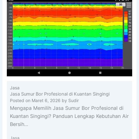
Jasa
Jasa Sumur Bor Profesional di Kuantan Singingi
Posted on
Maret 6, 2026
by
Sudir
Mengapa Memilih Jasa Sumur Bor Profesional di
Kuantan Singingi? Panduan Lengkap Kebutuhan Air
Bersih…
Jasa