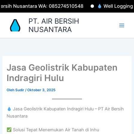
Lewati
rsih Nusantara WA: 085274510548
Well Logging Pr
ke
konten
PT. AIR BERSIH
NUSANTARA
Jasa Geolistrik Kabupaten
Indragiri Hulu
Oleh
Sudir
/
Oktober 3, 2025
Jasa Geolistrik Kabupaten Indragiri Hulu – PT Air Bersih
Nusantara
Solusi Tepat Menemukan Air Tanah di Inhu