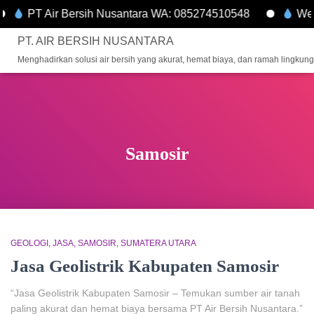
PT Air Bersih Nusantara WA: 085274510548
Well
PT. AIR BERSIH NUSANTARA
Menghadirkan solusi air bersih yang akurat, hemat biaya, dan ramah lingkun
Samosir
GEOLOGI
JASA
SAMOSIR
SUMATERA UTARA
Jasa Geolistrik Kabupaten Samosir
“Jasa Geolistrik Kabupaten Samosir – Temukan sumber air tanah
paling akurat dan hemat biaya bersama PT Air Bersih Nusantara.”