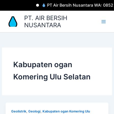
Lewati
PT Air Bersih Nusantara WA: 085
ke
konten
PT. AIR BERSIH
NUSANTARA
Kabupaten ogan
Komering Ulu Selatan
,
,
Geolistrik
Geologi
Kabupaten ogan Komering Ulu