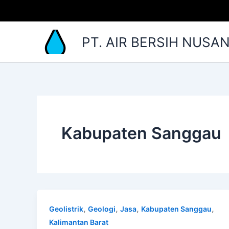
Lewati
ke
konten
PT. AIR BERSIH NUSA
Kabupaten Sanggau
,
,
,
,
Geolistrik
Geologi
Jasa
Kabupaten Sanggau
Kalimantan Barat