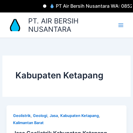
Lewati
PT Air Bersih Nusantara WA: 085
ke
konten
PT. AIR BERSIH
NUSANTARA
Kabupaten Ketapang
,
,
,
,
Geolistrik
Geologi
Jasa
Kabupaten Ketapang
Kalimantan Barat
Jasa Geolistrik Kabupaten Ketapang-