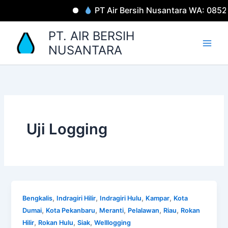
Lewati
PT Air Bersih Nusantara WA: 085
ke
konten
PT. AIR BERSIH
NUSANTARA
Uji Logging
,
,
,
,
Bengkalis
Indragiri Hilir
Indragiri Hulu
Kampar
Kota
,
,
,
,
,
Dumai
Kota Pekanbaru
Meranti
Pelalawan
Riau
Rokan
,
,
,
Hilir
Rokan Hulu
Siak
Welllogging