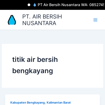
Lewati
PT Air Bersih Nusantara WA: 085274
ke
konten
PT. AIR BERSIH
NUSANTARA
titik air bersih
bengkayang
,
Kabupaten Bengkayang
Kalimantan Barat