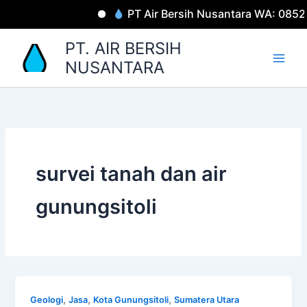
Lewati
PT Air Bersih Nusantara WA: 085
ke
konten
PT. AIR BERSIH
NUSANTARA
survei tanah dan air
gunungsitoli
,
,
,
Geologi
Jasa
Kota Gunungsitoli
Sumatera Utara