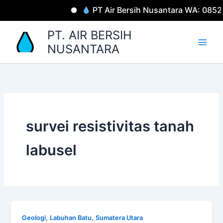
Lewati
PT Air Bersih Nusantara WA: 085
ke
konten
PT. AIR BERSIH
NUSANTARA
survei resistivitas tanah
labusel
,
,
Geologi
Labuhan Batu
Sumatera Utara