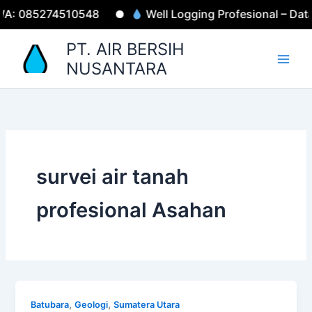
Lewati
 WA: 085274510548
Well Logging Profesional – Dat
ke
konten
PT. AIR BERSIH
NUSANTARA
survei air tanah
profesional Asahan
,
,
Batubara
Geologi
Sumatera Utara