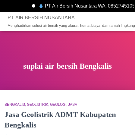
PT Air Bersih Nusantara WA: 0852745105
PT. AIR BERSIH NUSANTARA
Menghadirkan solusi air bersih yang akurat, hemat biaya, dan ramah lingkun
suplai air bersih Bengkalis
BENGKALIS
GEOLISTRIK
GEOLOGI
JASA
Jasa Geolistrik ADMT Kabupaten
Bengkalis