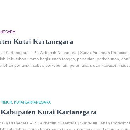
ANEGARA
aten Kutai Kartanegara
i Kartanegara – PT. Airbersih Nusantara | Survei Air Tanah Profesion
alah kebutuhan utama bagi rumah tangga, pertanian, perkebunan, dan i
i lahan pertanian subur, perkebunan, perumahan, dan kawasan industr
 TIMUR
KUTAI KARTANEGARA
 Kabupaten Kutai Kartanegara
i Kartanegara – PT. Airbersih Nusantara | Survei Air Tanah Profesion
alah kebutuhan utama bagi rumah tangga, pertanian, perkebunan, dan i