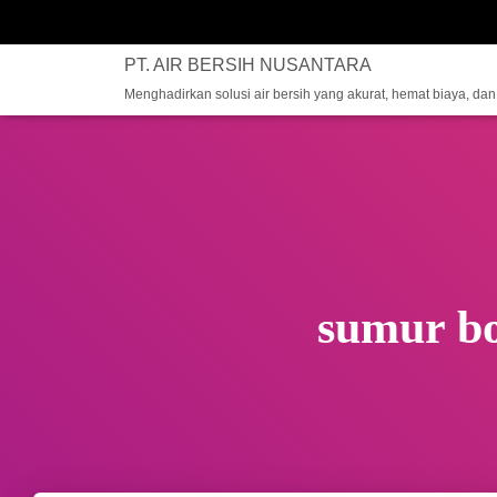
PT. AIR BERSIH NUSANTARA
Menghadirkan solusi air bersih yang akurat, hemat biaya, da
sumur b