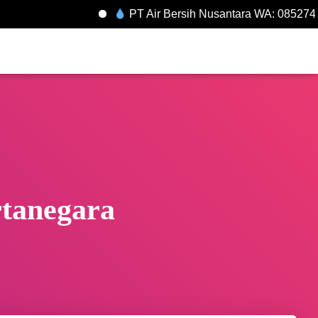
PT Air Bersih Nusantara WA: 0852745
tanegara