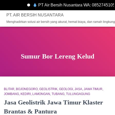
PT Air Bersih Nusantara WA: 0852745105
PT. AIR BERSIH NUSANTARA
Menghadirkan solusi air bersih yang akurat, hemat biaya, dan ramah lingkun
Sumur Bor Lereng Kelud
BLITAR
BOJONEGORO
GEOLISTRIK
GEOLOGI
JASA
JAWA TIMUR
JOMBANG
KEDIRI
LAMONGAN
TUBANG
TULUNGAGUNG
Jasa Geolistrik Jawa Timur Klaster
Brantas & Pantura