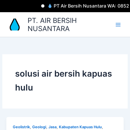
Lewati
PT Air Bersih Nusantara WA: 085
ke
konten
PT. AIR BERSIH
NUSANTARA
solusi air bersih kapuas
hulu
,
,
,
,
Geolistrik
Geologi
Jasa
Kabupaten Kapuas Hulu