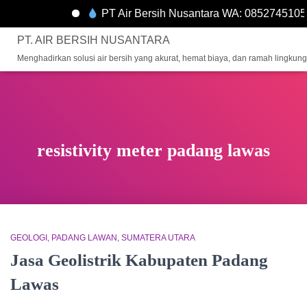
PT Air Bersih Nusantara WA: 0852745105
PT. AIR BERSIH NUSANTARA
Menghadirkan solusi air bersih yang akurat, hemat biaya, dan ramah lingkun
resistivity meter padang lawas
GEOLOGI
PADANG LAWAN
SUMATERA UTARA
Jasa Geolistrik Kabupaten Padang
Lawas