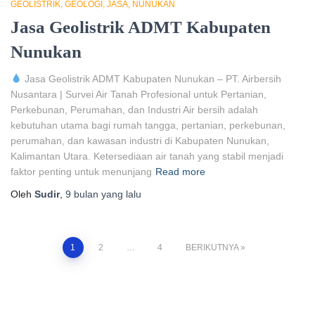
GEOLISTRIK
GEOLOGI
JASA
NUNUKAN
Jasa Geolistrik ADMT Kabupaten
Nunukan
Jasa Geolistrik ADMT Kabupaten Nunukan – PT. Airbersih
Nusantara | Survei Air Tanah Profesional untuk Pertanian,
Perkebunan, Perumahan, dan Industri Air bersih adalah
kebutuhan utama bagi rumah tangga, pertanian, perkebunan,
perumahan, dan kawasan industri di Kabupaten Nunukan,
Kalimantan Utara. Ketersediaan air tanah yang stabil menjadi
faktor penting untuk menunjang
Read more
Oleh
Sudir
,
9 bulan
yang lalu
Paginasi
1
2
…
4
BERIKUTNYA
pos