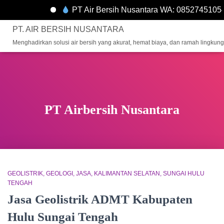
PT Air Bersih Nusantara WA: 085274510548
PT. AIR BERSIH NUSANTARA
Menghadirkan solusi air bersih yang akurat, hemat biaya, dan ramah lingkun
PT Airbersih Nusantara
GEOLISTRIK
GEOLOGI
JASA
KALIMANTAN SELATAN
SUNGAI HULU
TENGAH
Jasa Geolistrik ADMT Kabupaten
Hulu Sungai Tengah