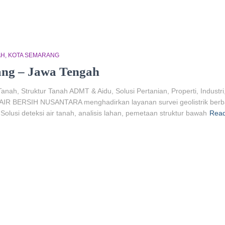
AH
KOTA SEMARANG
ang – Jawa Tengah
Tanah, Struktur Tanah ADMT & Aidu, Solusi Pertanian, Properti, Industr
 BERSIH NUSANTARA menghadirkan layanan survei geolistrik berbas
lusi deteksi air tanah, analisis lahan, pemetaan struktur bawah
Rea