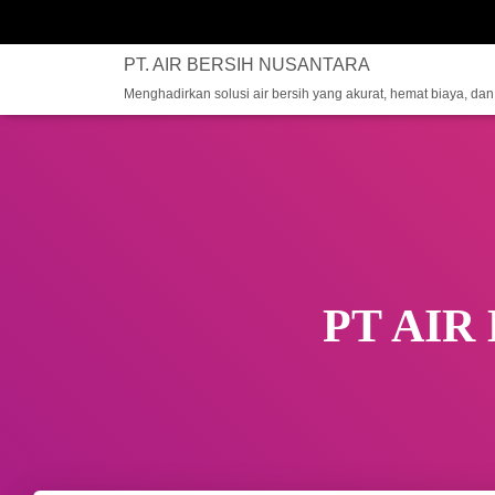
PT. AIR BERSIH NUSANTARA
Menghadirkan solusi air bersih yang akurat, hemat biaya, da
PT AIR