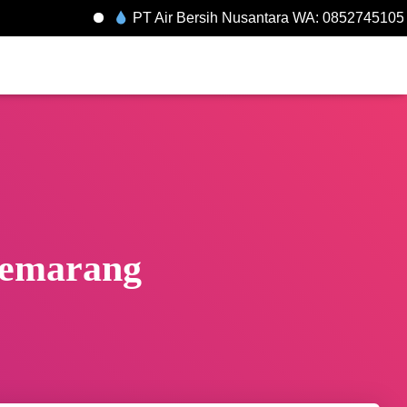
PT Air Bersih Nusantara WA: 085274510548
emarang