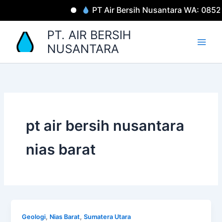
Lewati
PT Air Bersih Nusantara WA: 085
ke
konten
PT. AIR BERSIH
NUSANTARA
pt air bersih nusantara
nias barat
,
,
Geologi
Nias Barat
Sumatera Utara