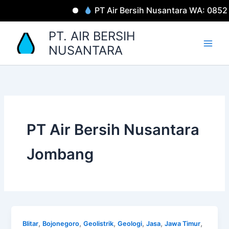
PT Air Bersih Nusantara WA: 085
Lewati
PT. AIR BERSIH
ke
NUSANTARA
konten
PT Air Bersih Nusantara
Jombang
,
,
,
,
,
,
Blitar
Bojonegoro
Geolistrik
Geologi
Jasa
Jawa Timur