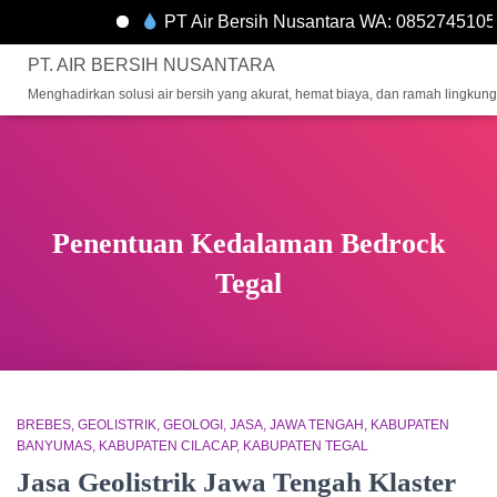
PT Air Bersih Nusantara WA: 0852745105
PT. AIR BERSIH NUSANTARA
Menghadirkan solusi air bersih yang akurat, hemat biaya, dan ramah lingkun
Penentuan Kedalaman Bedrock
Tegal
BREBES
GEOLISTRIK
GEOLOGI
JASA
JAWA TENGAH
KABUPATEN
BANYUMAS
KABUPATEN CILACAP
KABUPATEN TEGAL
Jasa Geolistrik Jawa Tengah Klaster