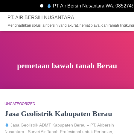
PT Air Bersih Nusantara WA: 085274
PT. AIR BERSIH NUSANTARA
Menghadirkan solusi air bersih yang akurat, hemat biaya, dan ramah lingkun
pemetaan bawah tanah Berau
UNCATEGORIZED
Jasa Geolistrik Kabupaten Berau
Jasa Geolistrik ADMT Kabupaten Berau – PT. Airbersih
Nusantara | Survei Air Tanah Profesional untuk Pertanian,