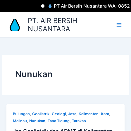
Lewati
PT Air Bersih Nusantara WA: 0852
ke
konten
PT. AIR BERSIH
NUSANTARA
Nunukan
,
,
,
,
,
Bulungan
Geolistrik
Geologi
Jasa
Kalimantan Utara
,
,
,
Malinau
Nunukan
Tana Tidung
Tarakan
Jas Geolistrik dan ADMT di Kalimantan