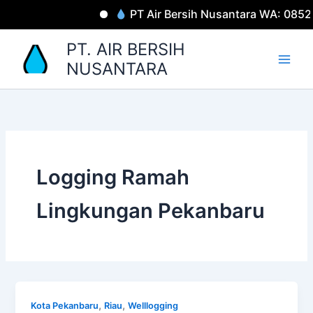
Lewati
PT Air Bersih Nusantara WA: 085
ke
konten
PT. AIR BERSIH
NUSANTARA
Logging Ramah
Lingkungan Pekanbaru
,
,
Kota Pekanbaru
Riau
Welllogging