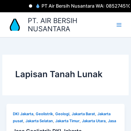
Lewati
PT Air Bersih Nusantara WA: 08527451
ke
konten
PT. AIR BERSIH
NUSANTARA
Lapisan Tanah Lunak
,
,
,
,
DKI Jakarta
Geolistrik
Geologi
Jakarta Barat
Jakarta
,
,
,
,
pusat
Jakarta Selatan
Jakarta Timur
Jakarta Utara
Jasa
Jasa Geolistrik DKI Jakarta