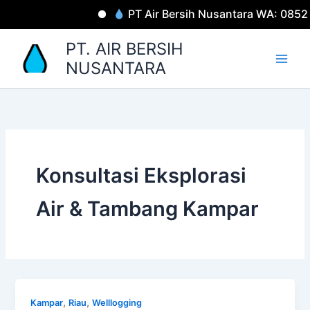
Lewati
PT Air Bersih Nusantara WA: 085
ke
konten
PT. AIR BERSIH
NUSANTARA
Konsultasi Eksplorasi
Air & Tambang Kampar
,
,
Kampar
Riau
Welllogging