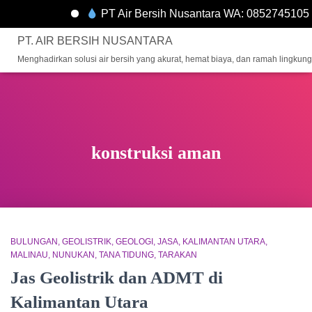
PT Air Bersih Nusantara WA: 0852745105
PT. AIR BERSIH NUSANTARA
Menghadirkan solusi air bersih yang akurat, hemat biaya, dan ramah lingkun
konstruksi aman
BULUNGAN
GEOLISTRIK
GEOLOGI
JASA
KALIMANTAN UTARA
MALINAU
NUNUKAN
TANA TIDUNG
TARAKAN
Jas Geolistrik dan ADMT di
Kalimantan Utara