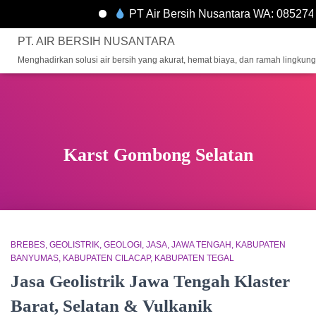
PT Air Bersih Nusantara WA: 085274
PT. AIR BERSIH NUSANTARA
Menghadirkan solusi air bersih yang akurat, hemat biaya, dan ramah lingkun
Karst Gombong Selatan
BREBES
GEOLISTRIK
GEOLOGI
JASA
JAWA TENGAH
KABUPATEN
BANYUMAS
KABUPATEN CILACAP
KABUPATEN TEGAL
Jasa Geolistrik Jawa Tengah Klaster
Barat, Selatan & Vulkanik