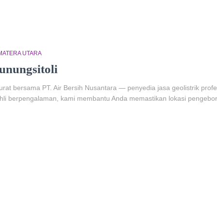
MATERA UTARA
unungsitoli
at bersama PT. Air Bersih Nusantara — penyedia jasa geolistrik profe
ga ahli berpengalaman, kami membantu Anda memastikan lokasi pengebo