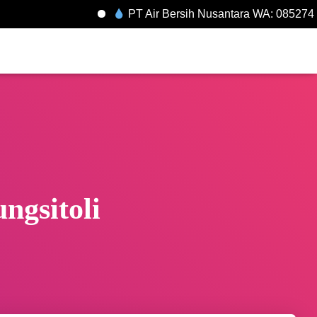
PT Air Bersih Nusantara WA: 08527451
ngsitoli