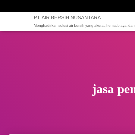
PT. AIR BERSIH NUSANTARA
Menghadirkan solusi air bersih yang akurat, hemat biaya, da
jasa pe