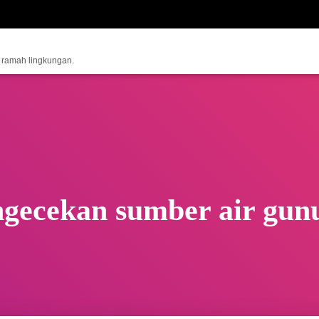
n ramah lingkungan.
ngecekan sumber air gunu