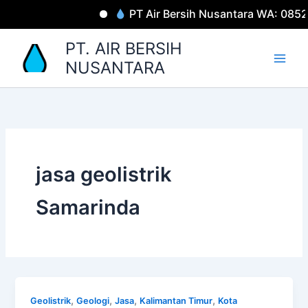
Lewati
PT Air Bersih Nusantara WA: 085
ke
konten
PT. AIR BERSIH
NUSANTARA
jasa geolistrik
Samarinda
,
,
,
,
Geolistrik
Geologi
Jasa
Kalimantan Timur
Kota